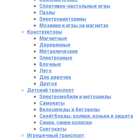
Спортивно-настольные игры
Пазлы
Электровикторины
Мозаики и игры на магнитах
Конструкторы
Магнитные
Деревянные
Металлические
Электронные
Блочные
Лего
Для девочек
Другое
Детский транспорт
Электромобили и мотоциклы
Самокаты
Велосипеды и беговелы
Скейтборды, ролики, коньки и защита
Санки, санки-коляски
Снегокаты
Игрушечный транспорт