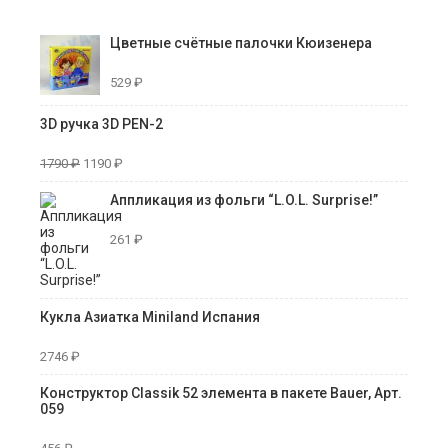
Цветные счётные палочки Кюизенера
529
₽
3D ручка 3D PEN-2
1790
₽
1190
₽
Аппликация из фольги “L.O.L. Surprise!”
261
₽
Кукла Азиатка Miniland Испания
2746
₽
Конструктор Classik 52 элемента в пакете Bauer, Арт.
059