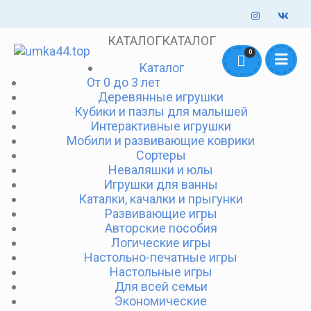
КАТАЛОГ
КАТАЛОГ
Оформление заказов онлайн - круглосуточно. Обработка заказов
0
Каталог
mail@umka44.top
+7 953 645 5711
ежедневно с 10:00 до 18:00
От 0 до 3 лет
Деревянные игрушки
Доставка и Оплата
Контакты
О нас
Кубики и пазлы для малышей
Интерактивные игрушки
Мобили и развивающие коврики
Сортеры
Неваляшки и юлы
Игрушки для ванны
Каталки, качалки и прыгунки
Развивающие игры
Авторские пособия
Логические игры
Настольно-печатные игры
Настольные игры
Для всей семьи
Экономические