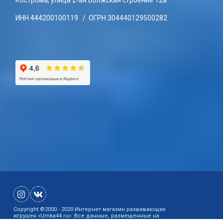
Кострома, улица 2-ая Волжская строение 12а
ИНН 444200100119 / ОГРН 304440129500282
Copyright ©2000 - 2020 Интернет магазин развивающих
игрушек «Umka44.ru». Все данные, размещенные на
сайте, носят информационный характер, за полной