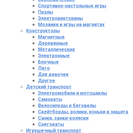
Спортивно-настольные игры
Пазлы
Электровикторины
Мозаики и игры на магнитах
Конструкторы
Магнитные
Деревянные
Металлические
Электронные
Блочные
Лего
Для девочек
Другое
Детский транспорт
Электромобили и мотоциклы
Самокаты
Велосипеды и беговелы
Скейтборды, ролики, коньки и защита
Санки, санки-коляски
Снегокаты
Игрушечный транспорт