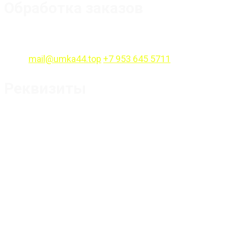
Обработка заказов
Оформление заказов онлайн — круглосуточно.
Обработка заказов ежедневно с 10:00 до
18:00
mail@umka44.top
+7 953 645 5711
Реквизиты
Оформление
заказов онлайн —
круглосуточно.
Обработка